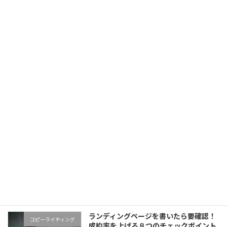
【動画解説】売れるキャッチコピーを作
コピーライティング
りたいなら「考え方」をマスターしよ
う！
2019年11月29日
PayPal「ビジネスアカウント」開設方法
仕事術
＆使い方 for 個人起業家 【動画レクチャ
ー】
2019年11月5日
セールスにつながるオファーとは？
マーケティング
「ANYTIME×ダン・ケネディ」で考える
オファーの作り方
2019年10月22日
ランディングページを書いたら要確認！
コピーライティング
成約率を上げる８つのチェックポイント