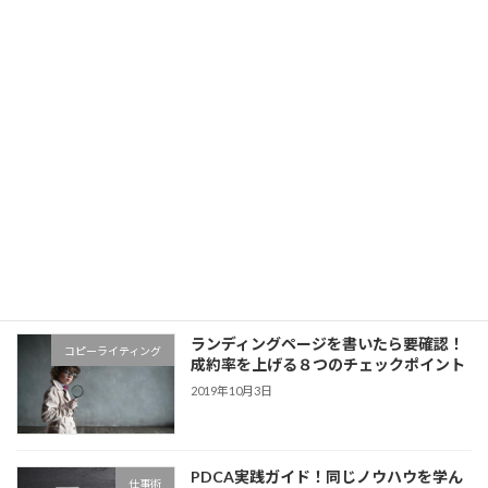
2019年11月29日
PayPal「ビジネスアカウント」開設方法
仕事術
＆使い方 for 個人起業家 【動画レクチャ
ー】
2019年11月5日
セールスにつながるオファーとは？
マーケティング
「ANYTIME×ダン・ケネディ」で考える
オファーの作り方
2019年10月22日
ランディングページを書いたら要確認！
コピーライティング
成約率を上げる８つのチェックポイント
2019年10月3日
PDCA実践ガイド！同じノウハウを学ん
仕事術