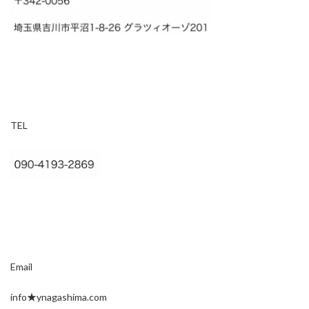
TEL
Email
info★ynagashima.com